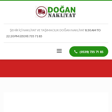
ŞEHİR İÇİ NAKLİYAT VE TAŞIMACILIK DOĞAN NAKLİYAT
8:30 AM TO
22:20 PM (0539) 735 71 85
(0539) 735 71 85