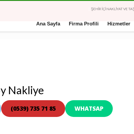
ŞEHİR İÇİ NAKLİYAT VE 
Ana Sayfa
Firma Profili
Hizmetler
y Nakliye
(0539) 735 71 85
WHATSAP