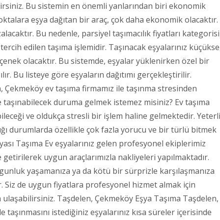
lirsiniz. Bu sistemin en önemli yanlarından biri ekonomik
oktalara eşya dağıtan bir araç, çok daha ekonomik olacaktır.
lacaktır. Bu nedenle, parsiyel taşımacılık fiyatları kategorisi
tercih edilen taşıma işlemidir. Taşınacak eşyalarınız küçükse
seçenek olacaktır. Bu sistemde, eşyalar yüklenirken özel bir
pılır. Bu listeye göre eşyaların dağıtımı gerçekleştirilir.
 Çekmeköy ev taşıma firmamız ile taşınma stresinden
ize taşınabilecek duruma gelmek istemez misiniz? Ev taşıma
eceği ve oldukça stresli bir işlem haline gelmektedir. Yeterl
 durumlarda özellikle çok fazla yorucu ve bir türlü bitmek
şyası Taşıma Ev eşyalarınız gelen profesyonel ekiplerimiz
getirilerek uygun araçlarımızla nakliyeleri yapılmaktadır.
orgunluk yaşamanıza ya da kötü bir sürprizle karşılaşmanıza
 Siz de uygun fiyatlara profesyonel hizmet almak için
ulaşabilirsiniz. Taşdelen, Çekmeköy Eşya Taşıma Taşdelen,
aşınmasını istediğiniz eşyalarınız kısa süreler içerisinde