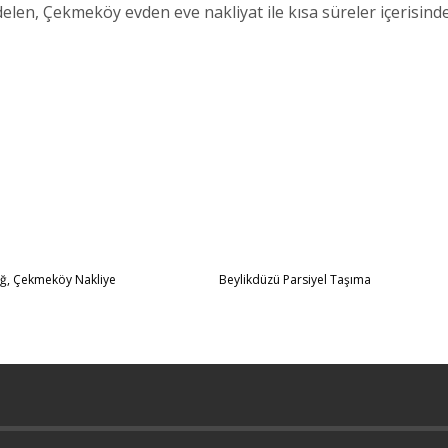
len, Çekmeköy evden eve nakliyat ile kısa süreler içerisind
ğ, Çekmeköy Nakliye
Beylikdüzü Parsiyel Taşıma