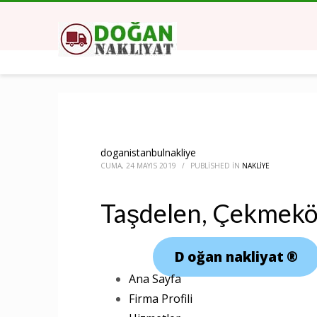
doganistanbulnakliye
CUMA, 24 MAYIS 2019
/
PUBLISHED IN
NAKLIYE
Taşdelen, Çekmekö
D
oğan nakliyat
®
Ana Sayfa
Firma Profili