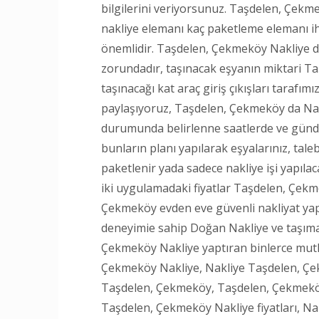
bilgilerini veriyorsunuz. Taşdelen, Çekme
nakliye elemanı kaç paketleme elemanı ih
önemlidir. Taşdelen, Çekmeköy Nakliye da
zorundadır, taşınacak eşyanın miktari T
taşınacağı kat araç giriş çıkışları tarafım
paylaşıyoruz, Taşdelen, Çekmeköy da Nakli
durumunda belirlenne saatlerde ve günde r
bunların planı yapılarak eşyalarınız, tal
paketlenir yada sadece nakliye işi yapılac
iki uygulamadaki fiyatlar Taşdelen, Çekme
Çekmeköy evden eve güvenli nakliyat yapt
deneyimie sahip Doğan Nakliye ve taşıma f
Çekmeköy Nakliye yaptıran binlerce mutlu 
Çekmeköy Nakliye, Nakliye Taşdelen, Ç
Taşdelen, Çekmeköy, Taşdelen, Çekmeköy
Taşdelen, Çekmeköy Nakliye fiyatları, N