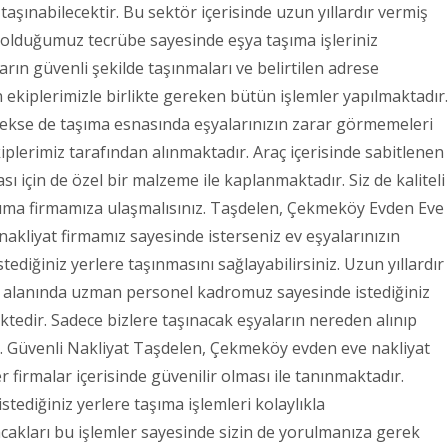
aşınabilecektir. Bu sektör içerisinde uzun yıllardır vermiş
 olduğumuz tecrübe sayesinde eşya taşıma işleriniz
arın güvenli şekilde taşınmaları ve belirtilen adrese
n ekiplerimizle birlikte gereken bütün işlemler yapılmaktadır.
rekse de taşıma esnasında eşyalarınızın zarar görmemeleri
plerimiz tarafından alınmaktadır. Araç içerisinde sabitlenen
 için de özel bir malzeme ile kaplanmaktadır. Siz de kaliteli
ıma firmamıza ulaşmalısınız. Taşdelen, Çekmeköy Evden Eve
kliyat firmamız sayesinde isterseniz ev eşyalarınızın
stediğiniz yerlere taşınmasını sağlayabilirsiniz. Uzun yıllardır
e alanında uzman personel kadromuz sayesinde istediğiniz
ektedir. Sadece bizlere taşınacak eşyaların nereden alınıp
i. Güvenli Nakliyat Taşdelen, Çekmeköy evden eve nakliyat
 firmalar içerisinde güvenilir olması ile tanınmaktadır.
stediğiniz yerlere taşıma işlemleri kolaylıkla
acakları bu işlemler sayesinde sizin de yorulmanıza gerek