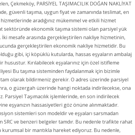
Taşdelen, Çekmeköy, PARSİYEL TAŞIMACILIK DOĞAN NAKLİYAT
nde, güvenli taşıma, uygun fiyat ve zamanında teslimat, en
i hizmetlerinde aradığınız mükemmel ve etkili hizmet
iyat sektöründe ekonomik taşıma sistemi olan parsiyel yük
r. İki mesafe arasında gerçekleştirilen nakliye hizmetinin,
ucunda gerçekleştirilen ekonomik nakliye hizmetidir. Bu
lduğu gibi, içi köpüklü kutularda, hassas eşyaların ambalaj
r husustur. Kırılabilecek eşyalarınız için özel istifleme
kliyesi Bu taşıma sisteminden faydalanmak için bizimle
i tam olarak bildirmeniz gerekir. O adres üzerinde parsiyel
onra, o güzergah üzerinde hangi noktada indirilecekse, ona
. Parsiyel Taşımacılık işlemlerinde, en son indirilecek
e, yine eşyanızın hassasiyetleri göz önüne alınmaktadır.
ansiyon sistemleri son modeldir ve eşyaları sarsmadan
lan SRC ve benzeri belgeler tamdır. Bu nedenle trafikte rahat
 kurumsal bir mantıkla hareket ediyoruz. Bu nedenle,