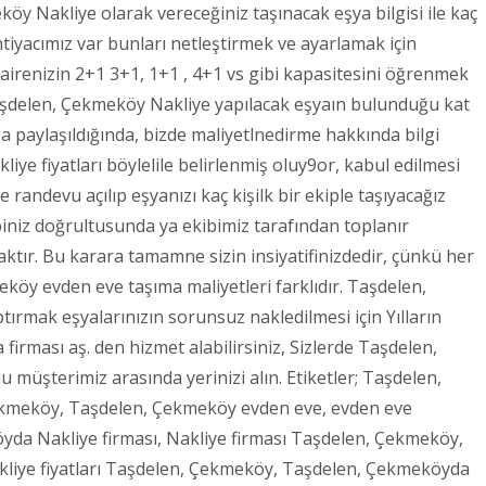
köy Nakliye olarak vereceğiniz taşınacak eşya bilgisi ile kaç
tiyacımız var bunları netleştirmek ve ayarlamak için
irenizin 2+1 3+1, 1+1 , 4+1 vs gibi kapasitesini öğrenmek
aşdelen, Çekmeköy Nakliye yapılacak eşyaın bulunduğu kat
ıza paylaşıldığında, bizde maliyetlnedirme hakkında bilgi
ye fiyatları böylelile belirlenmiş oluy9or, kabul edilmesi
andevu açılıp eşyanızı kaç kişilk bir ekiple taşıyacağız
ebiniz doğrultusunda ya ekibimiz tarafından toplanır
aktır. Bu karara tamamne sizin insiyatifinizdedir, çünkü her
köy evden eve taşıma maliyetleri farklıdır. Taşdelen,
ırmak eşyalarınızın sorunsuz nakledilmesi için Yılların
irması aş. den hizmet alabilirsiniz, Sizlerde Taşdelen,
müşterimiz arasında yerinizi alın. Etiketler; Taşdelen,
ekmeköy, Taşdelen, Çekmeköy evden eve, evden eve
da Nakliye firması, Nakliye firması Taşdelen, Çekmeköy,
akliye fiyatları Taşdelen, Çekmeköy, Taşdelen, Çekmeköyda