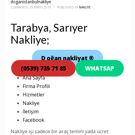
doganistanbulnakliye
CUMARTESI, 25 MAYIS 2019
/
PUBLISHED IN
NAKLIYE
Tarabya, Sarıyer
Nakliye;
D
oğan nakliyat
®
(0539) 735 71 85
WHATSAP
Ana Sayfa
Firma Profili
Hizmetler
Nakliye
İletişim
Facebook
Nakliye işi sadece bir araç temini yada ücret