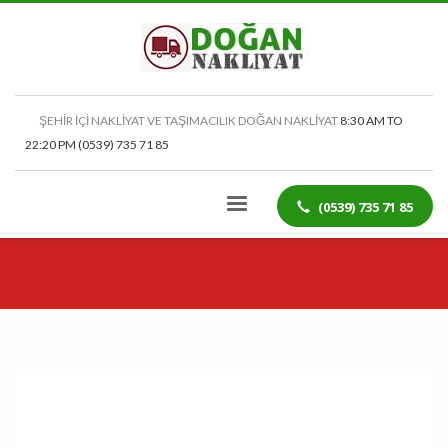
ŞEHİR İÇİ NAKLİYAT VE TAŞIMACILIK DOĞAN NAKLİYAT
8:30 AM TO
22:20 PM (0539) 735 71 85
(0539) 735 71 85