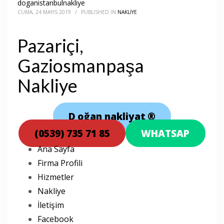
doganistanbulnakliye
CUMA, 24 MAYIS 2019
/
PUBLISHED IN
NAKLIYE
Pazariçi,
Gaziosmanpaşa
Nakliye
D
oğan nakliyat
®
(0539) 735 71 85
WHATSAP
Ana Sayfa
Firma Profili
Hizmetler
Nakliye
İletişim
Facebook