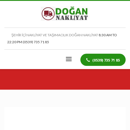
ŞEHİR İÇİ NAKLİYAT VE TAŞIMACILIK DOĞAN NAKLİYAT
8:30 AM TO
22:20 PM (0539) 735 71 85
(0539) 735 71 85