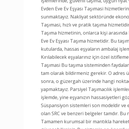
işlemlerinde, güvenli taşıma, uygun fiyat
Evden Eve Ev Eşyası Taşımasi hizmetlerind
sunmaktayız. Nakliyat sektöründe ekonom
Taşımasi, hızlı ve pratik taşıma hizmetidi
Taşıma hizmetinin, onlarca kişi arasınd
Eve Ev Eşyası Taşıma hizmetidir. Bu taşım
kutularda, hassas eşyaların ambalaj işlem
Kırılabilecek eşyalarınız için özel istifle
Taşımasi Bu taşıma sisteminden faydalanm
tam olarak bildirmeniz gerekir. O adres ü
sonra, o güzergah üzerinde hangi noktada
yapmaktayız. Parsiyel Taşımacılık işlemleri
işlemde, yine eşyanızın hassasiyetleri gö
Süspansiyon sistemleri son modeldir ve e
olan SRC ve benzeri belgeler tamdır. Bu n
Tamamen kurumsal bir mantıkla hareket e