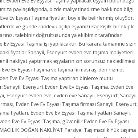
urt Evden Eve Ev Eşyası Taşıma yapılacak eşyaın bulunduğu
afımıza paylaşıldığında, bizde maliyetlnedirme hakkında bilgi
ve Ev Eşyası Taşıma fiyatları böylelile belirlenmiş oluy9or,
erde ve günde randevu açılıp eşyanızı kaç kişilk bir ekiple
larınız, talebiniz doğrultusunda ya ekibimiz tarafından
e Ev Eşyası Taşıma işi yapılacaktır. Bu karara tamamne sizin
daki fiyatlar Sanayii, Esenyurt evden eve taşıma maliyetleri
venli nakliyat yaptırmak eşyalarınızın sorunsuz nakledilmesi
 Eve Ev Eşyası Taşıma ve taşıma firması aş. den hizmet
 Evden Eve Ev Eşyası Taşıma yaptıran binlerce mutlu
ler; Sanayii, Esenyurt Evden Eve Ev Eşyası Taşıma, Evden Eve
ii, Esenyurt evden eve, evden eve Sanayii, Esenyurt, Sanayii,
rması, Evden Eve Ev Eşyası Taşıma firması Sanayii, Esenyurt,
ma fiyatları, Evden Eve Ev Eşyası Taşıma fiyatları Sanayii,
Evden Eve Ev Eşyası Taşıma, güvenilir Evden Eve Ev Eşyası
IMACILIK DOĞAN NAKLİYAT Parsiyel Taşımacılık Yük taşıma