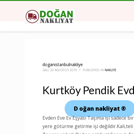
doganistanbulnakliye
SALI, 20 AĞUSTOS 2019
/
PUBLISHED IN
NAKLIYE
Kurtköy Pendik Evd
D
oğan nakliyat
®
Evden Eve Ev Eşyası Taşıma işi sadece bir 
yere götürme getirme işi değildir.Kali,te