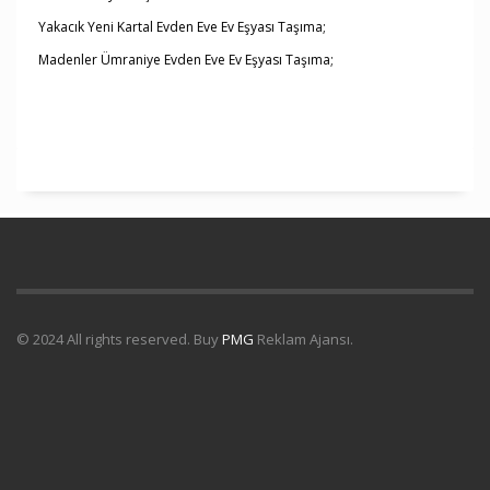
Yakacık Yeni Kartal Evden Eve Ev Eşyası Taşıma;
Madenler Ümraniye Evden Eve Ev Eşyası Taşıma;
© 2024 All rights reserved. Buy
PMG
Reklam Ajansı.
Uydu Servisi
Mermer Silim Mermer silme Mermer cila Mermer
parlatma
Çatı Uygulamaları
Çatı Ustası Çatı tamir Aktarma Onarım
İkinci El Eşya Alanyer
İkinci El Ev Eşyası Alan yerler
Otomatik Kepenk
Servisi
Çatı İzolasyon
Molozcu
Web Siteci
Web Tasarım
İstanbul Çatı
Ustası
Kiralık Mini iş Makinaları
Çatı ustası Çatı İzolasyon
Mermer