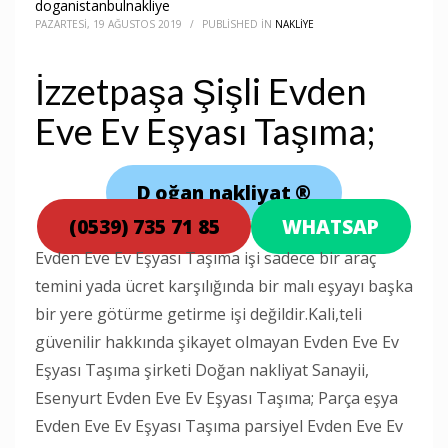
doganistanbulnakliye
PAZARTESI, 19 AĞUSTOS 2019
/
PUBLISHED IN
NAKLIYE
İzzetpaşa Şişli Evden
Eve Ev Eşyası Taşıma;
D
oğan nakliyat
®
(0539) 735 71 85
WHATSAP
Evden Eve Ev Eşyası Taşıma işi sadece bir araç
temini yada ücret karşılığında bir malı eşyayı başka
bir yere götürme getirme işi değildir.Kali,teli
güvenilir hakkında şikayet olmayan Evden Eve Ev
Eşyası Taşıma şirketi Doğan nakliyat Sanayii,
Esenyurt Evden Eve Ev Eşyası Taşıma; Parça eşya
Evden Eve Ev Eşyası Taşıma parsiyel Evden Eve Ev