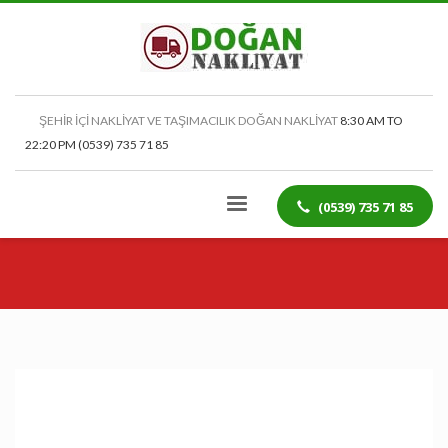
ŞEHİR İÇİ NAKLİYAT VE TAŞIMACILIK DOĞAN NAKLİYAT
8:30 AM TO
22:20 PM (0539) 735 71 85
(0539) 735 71 85