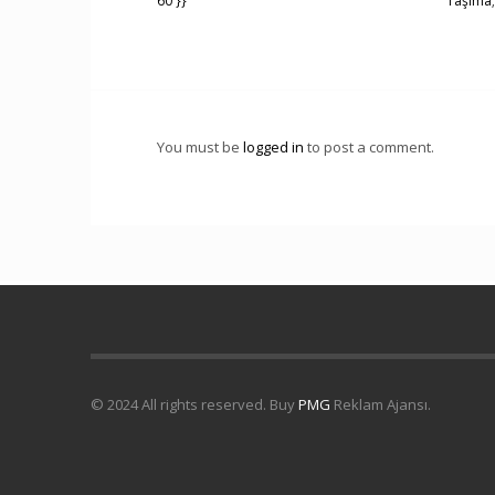
60 }}
Taşıma
You must be
logged in
to post a comment.
© 2024 All rights reserved. Buy
PMG
Reklam Ajansı.
Uydu Servisi
Mermer Silim Mermer silme Mermer cila Merme
Servisi
Çatı İzolasyon
Molozcu
Web Siteci
Web Tasarım
İstan