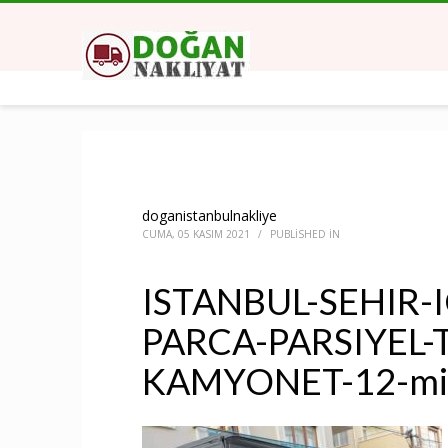
doganistanbulnakliye
CUMA, 05 KASIM 2021
/
PUBLISHED IN
ISTANBUL-SEHIR-I
PARCA-PARSIYEL-
KAMYONET-12-mi