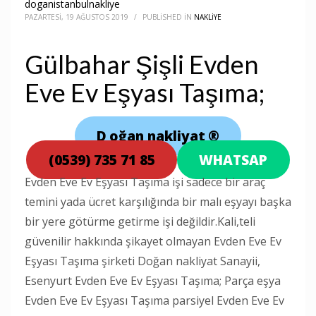
doganistanbulnakliye
PAZARTESI, 19 AĞUSTOS 2019
/
PUBLISHED IN
NAKLIYE
Gülbahar Şişli Evden
Eve Ev Eşyası Taşıma;
D
oğan nakliyat
®
(0539) 735 71 85
WHATSAP
Evden Eve Ev Eşyası Taşıma işi sadece bir araç
temini yada ücret karşılığında bir malı eşyayı başka
bir yere götürme getirme işi değildir.Kali,teli
güvenilir hakkında şikayet olmayan Evden Eve Ev
Eşyası Taşıma şirketi Doğan nakliyat Sanayii,
Esenyurt Evden Eve Ev Eşyası Taşıma; Parça eşya
Evden Eve Ev Eşyası Taşıma parsiyel Evden Eve Ev