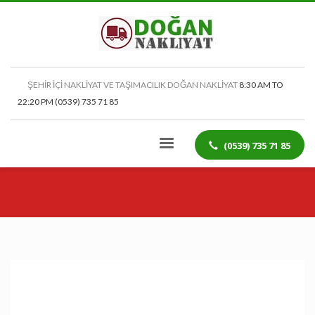
ŞEHİR İÇİ NAKLİYAT VE TAŞIMACILIK DOĞAN NAKLİYAT
8:30 AM TO
22:20 PM (0539) 735 71 85
(0539) 735 71 85