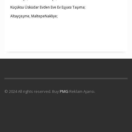
Küçüksu Üsküdar Evden Eve Ev Eşyası Taşıma;
Altayçeşme, MaltepeNakliye;
© 2024 All rights reserved. Buy
PMG
Reklam Ajansı.
Uydu Servisi
Mermer Silim Mermer silme Mermer cila Mermer
parlatma
Çatı Uygulamaları
Çatı Ustası Çatı tamir Aktarma Onarım
İkinci El Eşya Alanyer
İkinci El Ev Eşyası Alan yerler
Otomatik Kepenk
Servisi
Çatı İzolasyon
Molozcu
Web Siteci
Web Tasarım
İstanbul Çatı
Ustası
Kiralık Mini iş Makinaları
Çatı ustası Çatı İzolasyon
Mermer