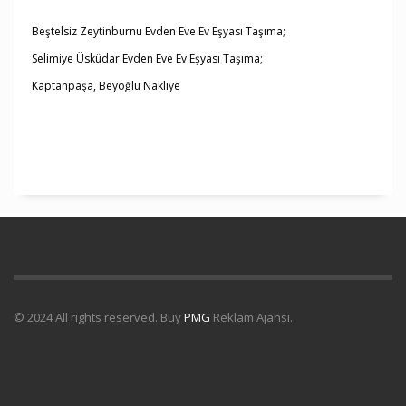
Beştelsiz Zeytinburnu Evden Eve Ev Eşyası Taşıma;
Selimiye Üsküdar Evden Eve Ev Eşyası Taşıma;
Kaptanpaşa, Beyoğlu Nakliye
© 2024 All rights reserved. Buy
PMG
Reklam Ajansı.
Uydu Servisi
Mermer Silim Mermer silme Mermer cila Mermer
parlatma
Çatı Uygulamaları
Çatı Ustası Çatı tamir Aktarma Onarım
İkinci El Eşya Alanyer
İkinci El Ev Eşyası Alan yerler
Otomatik Kepenk