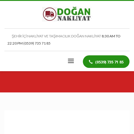
ŞEHİR İÇİ NAKLİYAT VE TAŞIMACILIK DOĞAN NAKLİYAT
8:30 AM TO
22:20 PM (0539) 735 71 85
(0539) 735 71 85