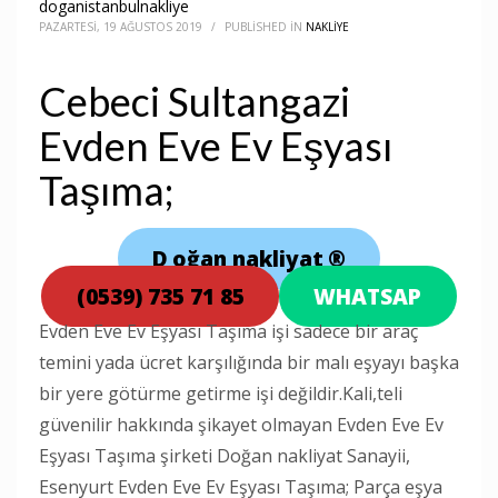
doganistanbulnakliye
PAZARTESI, 19 AĞUSTOS 2019
/
PUBLISHED IN
NAKLIYE
Cebeci Sultangazi
Evden Eve Ev Eşyası
Taşıma;
D
oğan nakliyat
®
(0539) 735 71 85
WHATSAP
Evden Eve Ev Eşyası Taşıma işi sadece bir araç
temini yada ücret karşılığında bir malı eşyayı başka
bir yere götürme getirme işi değildir.Kali,teli
güvenilir hakkında şikayet olmayan Evden Eve Ev
Eşyası Taşıma şirketi Doğan nakliyat Sanayii,
Esenyurt Evden Eve Ev Eşyası Taşıma; Parça eşya