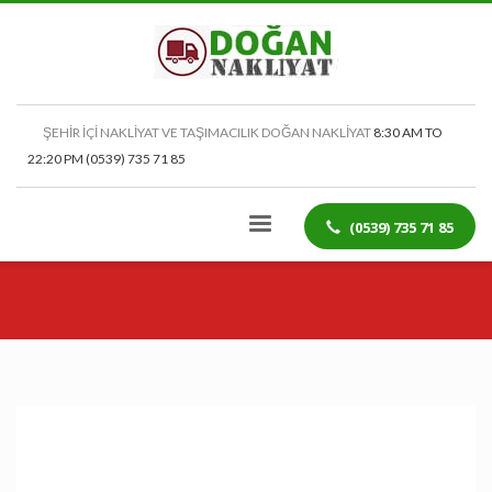
ŞEHİR İÇİ NAKLİYAT VE TAŞIMACILIK DOĞAN NAKLİYAT
8:30 AM TO
22:20 PM (0539) 735 71 85
(0539) 735 71 85