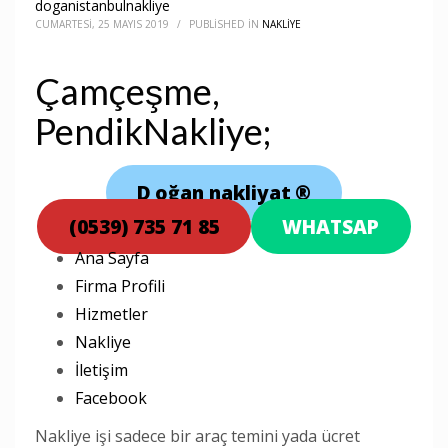
doganistanbulnakliye
CUMARTESI, 25 MAYIS 2019
/
PUBLISHED IN
NAKLIYE
Çamçeşme,
PendikNakliye;
D
oğan nakliyat
®
(0539) 735 71 85
WHATSAP
Ana Sayfa
Firma Profili
Hizmetler
Nakliye
İletişim
Facebook
Nakliye işi sadece bir araç temini yada ücret