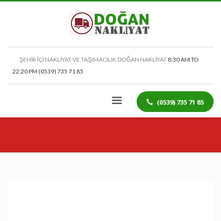
ŞEHİR İÇİ NAKLİYAT VE TAŞIMACILIK DOĞAN NAKLİYAT
8:30 AM TO
22:20 PM (0539) 735 71 85
(0539) 735 71 85