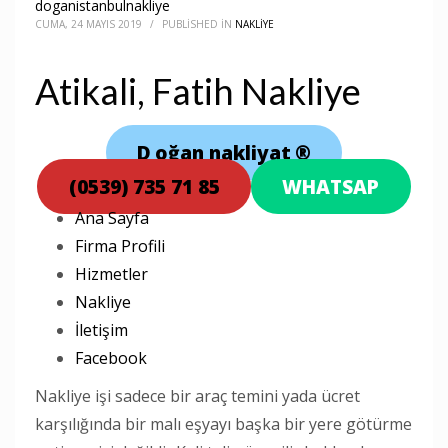
doganistanbulnakliye
CUMA, 24 MAYIS 2019
/
PUBLISHED IN
NAKLIYE
Atikali, Fatih Nakliye
D
oğan nakliyat
®
(0539) 735 71 85
WHATSAP
Ana Sayfa
Firma Profili
Hizmetler
Nakliye
İletişim
Facebook
Nakliye işi sadece bir araç temini yada ücret
karşılığında bir malı eşyayı başka bir yere götürme