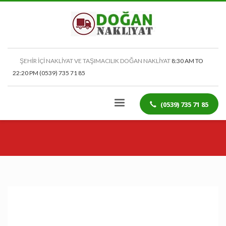
ŞEHİR İÇİ NAKLİYAT VE TAŞIMACILIK DOĞAN NAKLİYAT
8:30 AM TO
22:20 PM (0539) 735 71 85
(0539) 735 71 85